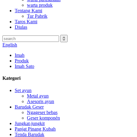
warta produk
Tentang Kami
Tur Pabrik
Taros Kami
Diulas
English
Imah
Produk
Imah Sato
Kategori
Set ayun
Metal ayun
Asesoris ayun
Barudak Geser
Ngageser bebas
Geser komponén
Jungkat-jungkit
Panjat Pinang Kubah
Tenda Barudak