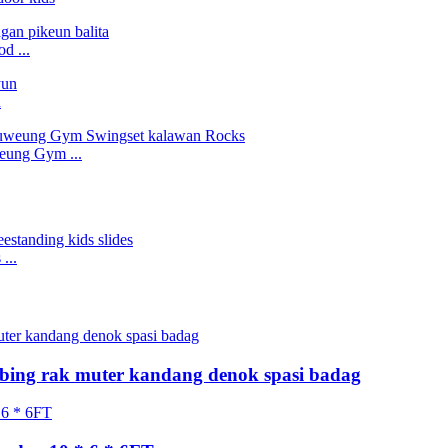
d ...
n
eung Gym ...
...
mbing rak muter kandang denok spasi badag