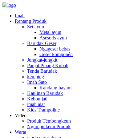
Imah
Rentang Produk
Set ayun
Metal ayun
Asesoris ayun
Barudak Geser
Ngageser bebas
Geser komponén
Jungkat-jungkit
Panjat Pinang Kubah
Tenda Barudak
kémping
Imah Sato
Kandang hayam
Kaulinan Barudak
Kebon jati
imah alat
Kids Trampoline
Video
Produk Témbongkeun
Ngumpulkeun Produk
Warta
warta parusahaan