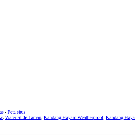
as
-
Peta situs
aw
,
Water Slide Taman
,
Kandang Hayam Weatherproof
,
Kandang Hayam