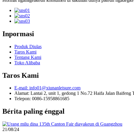
Hormat ngabagéakeun konsumén di sakuliah dunya pikeun ngadegkeun
Inpormasi
Produk Diulas
Taros Kami
Tentang Kami
Toko Alibaba
Taros Kami
E-mail: info01@xiunanleisure.com
Alamat: Lantai 2, unit 1, gedong 1 No.72 Haifa Jalan Baifeng
Telepon: 0086-15958861685
Bérita paling énggal
21/08/24