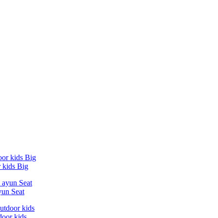
 kids Big
yun Seat
oor kids