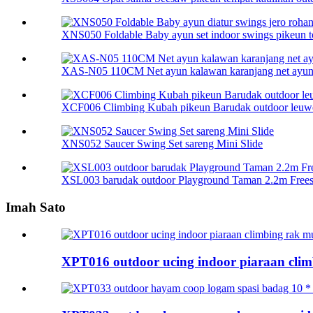
XNS050 Foldable Baby ayun set indoor swings pikeun to
XAS-N05 110CM Net ayun kalawan karanjang net ayu
XCF006 Climbing Kubah pikeun Barudak outdoor leuw
XNS052 Saucer Swing Set sareng Mini Slide
XSL003 barudak outdoor Playground Taman 2.2m Frees 
Imah Sato
XPT016 outdoor ucing indoor piaraan cli