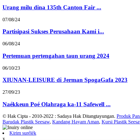
Urang milu dina 135th Canton Fair ...
07/08/24
Partisipasi Sukses Perusahaan Kami i...
06/08/24
Pertemuan pertengahan taun urang 2024
06/10/23
XIUNAN-LEISURE di Jerman SpogaGafa 2023
27/09/23
Naékkeun Poé Olahraga ka-11 Safewell ...
© Hak Cipta - 2010-2022 : Sadaya Hak Ditangtayungan.
Produk Pan
Barudak Plastik Seesaw
,
Kandang Hayam Aman
,
Kursi Plastik Sees
Kirim surélék
x