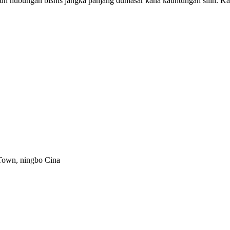
 hubungan bisnis jangka panjang dumasar kana kauntungan silih. Ka
 Town, ningbo Cina