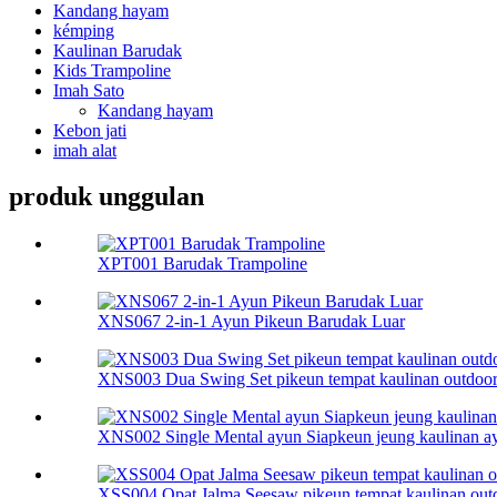
Kandang hayam
kémping
Kaulinan Barudak
Kids Trampoline
Imah Sato
Kandang hayam
Kebon jati
imah alat
produk unggulan
XPT001 Barudak Trampoline
XNS067 2-in-1 Ayun Pikeun Barudak Luar
XNS003 Dua Swing Set pikeun tempat kaulinan outdoor
XNS002 Single Mental ayun Siapkeun jeung kaulinan a
XSS004 Opat Jalma Seesaw pikeun tempat kaulinan outd