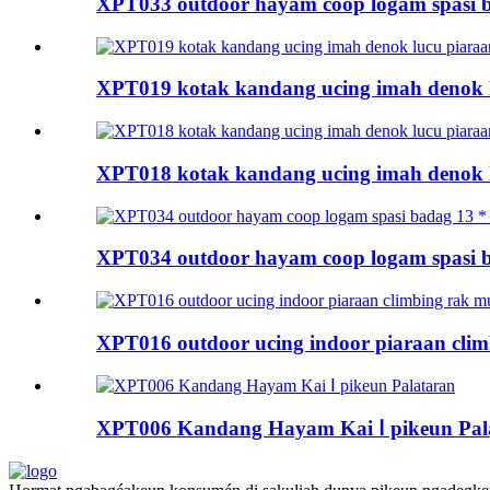
XPT033 outdoor hayam coop logam spasi b
XPT019 kotak kandang ucing imah denok l
XPT018 kotak kandang ucing imah denok 
XPT034 outdoor hayam coop logam spasi b
XPT016 outdoor ucing indoor piaraan cli
XPT006 ​​Kandang Hayam Kai Ⅰ pikeun Pal