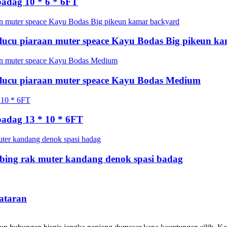
adag 10 * 6 * 6FT
ucu piaraan muter speace Kayu Bodas Big pikeun k
lucu piaraan muter speace Kayu Bodas Medium
adag 13 * 10 * 6FT
mbing rak muter kandang denok spasi badag
ataran