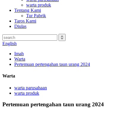
warta produk
Tentang Kami
Tur Pabrik
Taros Kami
Diulas
English
Imah
Warta
Pertemuan pertengahan taun urang 2024
Warta
warta parusahaan
warta produk
Pertemuan pertengahan taun urang 2024