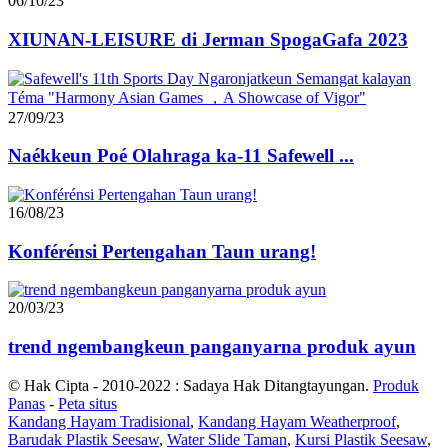
06/10/23
XIUNAN-LEISURE di Jerman SpogaGafa 2023
27/09/23
Naékkeun Poé Olahraga ka-11 Safewell ...
16/08/23
Konférénsi Pertengahan Taun urang!
20/03/23
trend ngembangkeun panganyarna produk ayun
© Hak Cipta - 2010-2022 : Sadaya Hak Ditangtayungan.
Produk
Panas
-
Peta situs
Kandang Hayam Tradisional
,
Kandang Hayam Weatherproof
,
Barudak Plastik Seesaw
,
Water Slide Taman
,
Kursi Plastik Seesaw
,