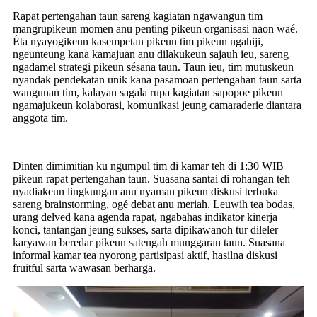
Rapat pertengahan taun sareng kagiatan ngawangun tim
mangrupikeun momen anu penting pikeun organisasi naon waé.
Éta nyayogikeun kasempetan pikeun tim pikeun ngahiji,
ngeunteung kana kamajuan anu dilakukeun sajauh ieu, sareng
ngadamel strategi pikeun sésana taun. Taun ieu, tim mutuskeun
nyandak pendekatan unik kana pasamoan pertengahan taun sarta
wangunan tim, kalayan sagala rupa kagiatan sapopoe pikeun
ngamajukeun kolaborasi, komunikasi jeung camaraderie diantara
anggota tim.
Dinten dimimitian ku ngumpul tim di kamar teh di 1:30 WIB
pikeun rapat pertengahan taun. Suasana santai di rohangan teh
nyadiakeun lingkungan anu nyaman pikeun diskusi terbuka
sareng brainstorming, ogé debat anu meriah. Leuwih tea bodas,
urang delved kana agenda rapat, ngabahas indikator kinerja
konci, tantangan jeung sukses, sarta dipikawanoh tur dileler
karyawan beredar pikeun satengah munggaran taun. Suasana
informal kamar tea nyorong partisipasi aktif, hasilna diskusi
fruitful sarta wawasan berharga.