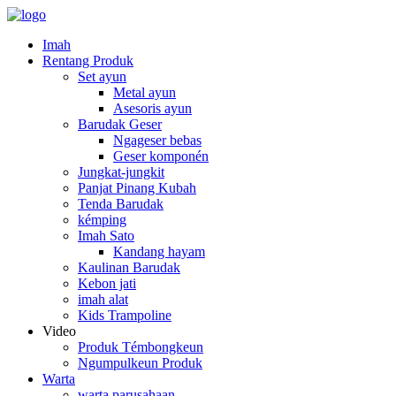
Imah
Rentang Produk
Set ayun
Metal ayun
Asesoris ayun
Barudak Geser
Ngageser bebas
Geser komponén
Jungkat-jungkit
Panjat Pinang Kubah
Tenda Barudak
kémping
Imah Sato
Kandang hayam
Kaulinan Barudak
Kebon jati
imah alat
Kids Trampoline
Video
Produk Témbongkeun
Ngumpulkeun Produk
Warta
warta parusahaan