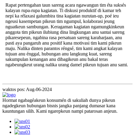
Rapat pertengahan taun sareng acara ngawangun tim éta suksés
kalayan rupa-rupa kagiatan. Ti diskusi produktif di kamar teh
nepi ka rélaxasi galumbira tina kagiatan nurutan-up, poé ieu
ngeusi kasempetan pikeun tim ngumpul, kolaborasi jeung
nguatkeun sambungan. Keragaman kagiatan ngamungkinkeun
anggota tim pikeun ilubiung dina lingkungan anu santai sareng
pikaresepeun, ngabina rasa persatuan sareng karaharjaan, anu
pasti aya pangaruh anu positif kana motivasi tim kami pikeun
maju. Nalika dinten parantos réngsé, tim kami angkat kalayan
tujuan anu énggal, hubungan anu langkung kuat, sareng
sakumpulan kenangan anu dibagikeun anu bakal teras
ngabeungkeut urang nalika urang damel pikeun tujuan anu sami.
waktos pos: Aug-06-2024
Hormat ngabagéakeun konsumén di sakuliah dunya pikeun
ngadegkeun hubungan bisnis jangka panjang dumasar kana
kauntungan silih. Kami ngarepkeun nampi patarosan anjeun.