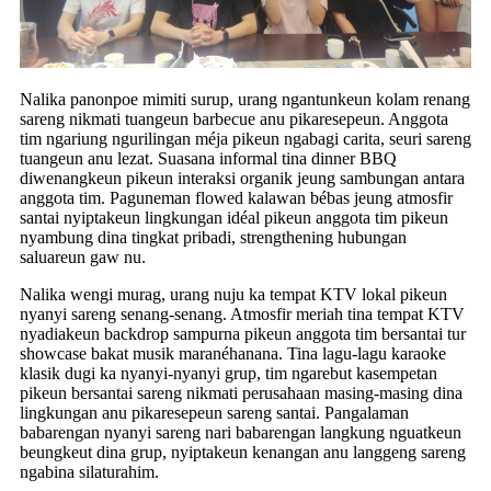
Nalika panonpoe mimiti surup, urang ngantunkeun kolam renang
sareng nikmati tuangeun barbecue anu pikaresepeun. Anggota
tim ngariung ngurilingan méja pikeun ngabagi carita, seuri sareng
tuangeun anu lezat. Suasana informal tina dinner BBQ
diwenangkeun pikeun interaksi organik jeung sambungan antara
anggota tim. Paguneman flowed kalawan bébas jeung atmosfir
santai nyiptakeun lingkungan idéal pikeun anggota tim pikeun
nyambung dina tingkat pribadi, strengthening hubungan
saluareun gaw nu.
Nalika wengi murag, urang nuju ka tempat KTV lokal pikeun
nyanyi sareng senang-senang. Atmosfir meriah tina tempat KTV
nyadiakeun backdrop sampurna pikeun anggota tim bersantai tur
showcase bakat musik maranéhanana. Tina lagu-lagu karaoke
klasik dugi ka nyanyi-nyanyi grup, tim ngarebut kasempetan
pikeun bersantai sareng nikmati perusahaan masing-masing dina
lingkungan anu pikaresepeun sareng santai. Pangalaman
babarengan nyanyi sareng nari babarengan langkung nguatkeun
beungkeut dina grup, nyiptakeun kenangan anu langgeng sareng
ngabina silaturahim.