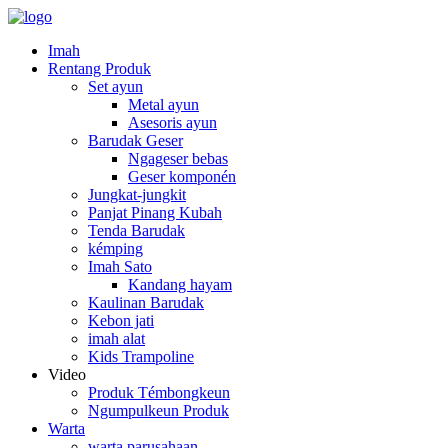
Imah
Rentang Produk
Set ayun
Metal ayun
Asesoris ayun
Barudak Geser
Ngageser bebas
Geser komponén
Jungkat-jungkit
Panjat Pinang Kubah
Tenda Barudak
kémping
Imah Sato
Kandang hayam
Kaulinan Barudak
Kebon jati
imah alat
Kids Trampoline
Video
Produk Témbongkeun
Ngumpulkeun Produk
Warta
warta parusahaan