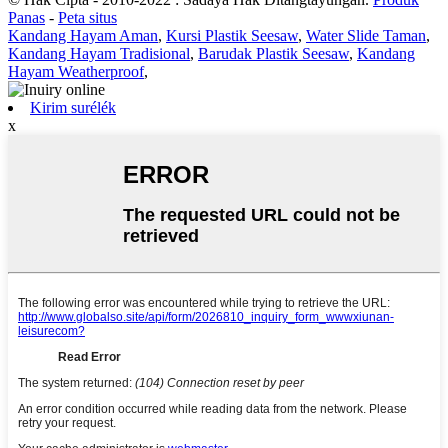
Panas
-
Peta situs
Kandang Hayam Aman
,
Kursi Plastik Seesaw
,
Water Slide Taman
,
Kandang Hayam Tradisional
,
Barudak Plastik Seesaw
,
Kandang
Hayam Weatherproof
,
Kirim surélék
x