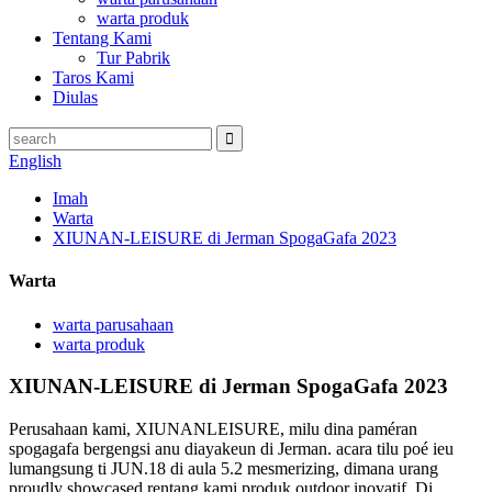
warta produk
Tentang Kami
Tur Pabrik
Taros Kami
Diulas
English
Imah
Warta
XIUNAN-LEISURE di Jerman SpogaGafa 2023
Warta
warta parusahaan
warta produk
XIUNAN-LEISURE di Jerman SpogaGafa 2023
Perusahaan kami, XIUNANLEISURE, milu dina paméran
spogagafa bergengsi anu diayakeun di Jerman. acara tilu poé ieu
lumangsung ti JUN.18 di aula 5.2 mesmerizing, dimana urang
proudly showcased rentang kami produk outdoor inovatif. Di