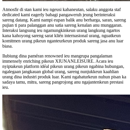
Atmosfir di stan kami ieu ngeusi kahaneutan, salaku anggota staf
dedicated kami eagerly babagi pangaweruh jeung berinteraksi
sareng datang. Kami nampi eupan balik anu berharga, saran, sareng
pujian ti para palanggan anu satia sareng kenalan anu munggaran.
Interaksi langsung ieu ngamungkinkeun urang langkung ngartos
kana kahoyong sareng sarat klién internasional urang, nguatkeun
komitmen urang pikeun nganteurkeun produk sareng jasa anu luar
biasa.
Ilubiung dina paméran renowned ieu mangrupa pangalaman
immensely enriching pikeun XIUNANLEISURE. Acara ieu
nyiptakeun platform idéal pikeun urang pikeun ngabina hubungan,
ngalegaan jangkauan global urang, sareng nunjukkeun kaahlian
urang dina industri produk luar. Kami ngahaturkeun nuhun pisan ka
sadaya tamu, mitra, sareng pangrojong anu ngajantenkeun prestasi
ieu.