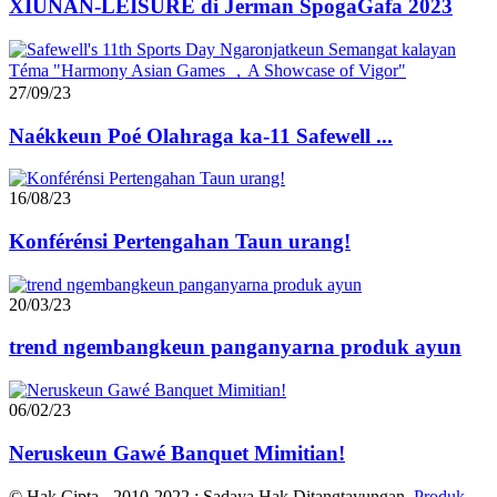
XIUNAN-LEISURE di Jerman SpogaGafa 2023
27/09/23
Naékkeun Poé Olahraga ka-11 Safewell ...
16/08/23
Konférénsi Pertengahan Taun urang!
20/03/23
trend ngembangkeun panganyarna produk ayun
06/02/23
Neruskeun Gawé Banquet Mimitian!
© Hak Cipta - 2010-2022 : Sadaya Hak Ditangtayungan.
Produk