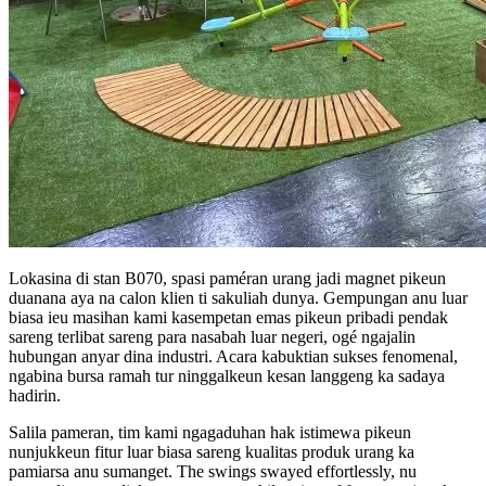
Lokasina di stan B070, spasi paméran urang jadi magnet pikeun
duanana aya na calon klien ti sakuliah dunya. Gempungan anu luar
biasa ieu masihan kami kasempetan emas pikeun pribadi pendak
sareng terlibat sareng para nasabah luar negeri, ogé ngajalin
hubungan anyar dina industri. Acara kabuktian sukses fenomenal,
ngabina bursa ramah tur ninggalkeun kesan langgeng ka sadaya
hadirin.
Salila pameran, tim kami ngagaduhan hak istimewa pikeun
nunjukkeun fitur luar biasa sareng kualitas produk urang ka
pamiarsa anu sumanget. The swings swayed effortlessly, nu