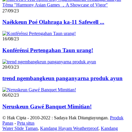
27/09/23
Naékkeun Poé Olahraga ka-11 Safewell ...
16/08/23
Konférénsi Pertengahan Taun urang!
20/03/23
trend ngembangkeun panganyarna produk ayun
06/02/23
Neruskeun Gawé Banquet Mimitian!
© Hak Cipta - 2010-2022 : Sadaya Hak Ditangtayungan.
Produk
Panas
-
Peta situs
Water Slide Taman
,
Kandang Hayam Weatherproof
,
Kandang