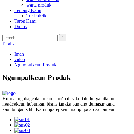
warta produk
Tentang Kami
Tur Pabrik
Taros Kami
Diulas
English
Imah
video
Ngumpulkeun Produk
Ngumpulkeun Produk
Hormat ngabagéakeun konsumén di sakuliah dunya pikeun
ngadegkeun hubungan bisnis jangka panjang dumasar kana
kauntungan silih. Kami ngarepkeun nampi patarosan anjeun.