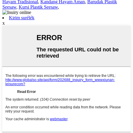
Hayam Tradisional
,
Kandang Hayam Aman
,
Barudak Plastik
Seesaw
,
Kursi Plastik Seesaw
,
Kirim surélék
x