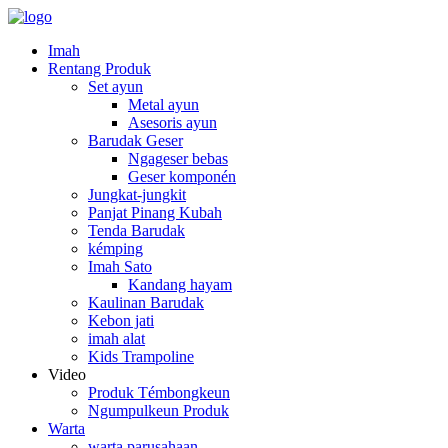
Imah
Rentang Produk
Set ayun
Metal ayun
Asesoris ayun
Barudak Geser
Ngageser bebas
Geser komponén
Jungkat-jungkit
Panjat Pinang Kubah
Tenda Barudak
kémping
Imah Sato
Kandang hayam
Kaulinan Barudak
Kebon jati
imah alat
Kids Trampoline
Video
Produk Témbongkeun
Ngumpulkeun Produk
Warta
warta parusahaan