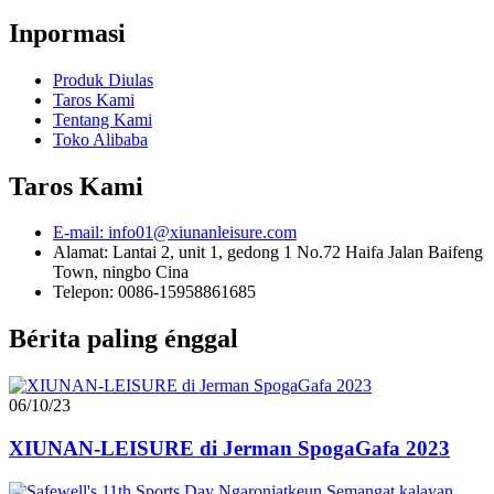
Inpormasi
Produk Diulas
Taros Kami
Tentang Kami
Toko Alibaba
Taros Kami
E-mail: info01@xiunanleisure.com
Alamat: Lantai 2, unit 1, gedong 1 No.72 Haifa Jalan Baifeng
Town, ningbo Cina
Telepon: 0086-15958861685
Bérita paling énggal
06/10/23
XIUNAN-LEISURE di Jerman SpogaGafa 2023