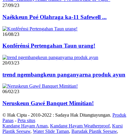
27/09/23
Naékkeun Poé Olahraga ka-11 Safewell ...
16/08/23
Konférénsi Pertengahan Taun urang!
20/03/23
trend ngembangkeun panganyarna produk ayun
06/02/23
Neruskeun Gawé Banquet Mimitian!
© Hak Cipta - 2010-2022 : Sadaya Hak Ditangtayungan.
Produk
Panas
-
Peta situs
Kandang Hayam Aman
,
Kandang Hayam Weatherproof
,
Kursi
Plastik Seesaw
,
Water Slide Taman
,
Barudak Plastik Seesaw
,