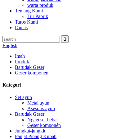
warta produk
Tentang Kami
Tur Pabrik
Taros Kami
Diulas
English
Imah
Produk
Barudak Geser
Geser komponén
Kategori
Set ayun
Metal ayun
Asesoris ayun
Barudak Geser
Ngageser bebas
Geser komponén
Jungkat-jungkit
Panjat Pinang Kubah