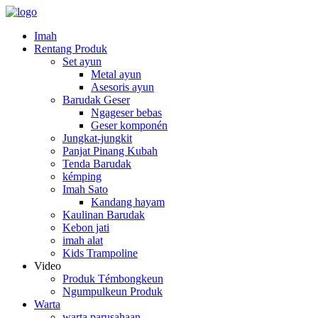
Imah
Rentang Produk
Set ayun
Metal ayun
Asesoris ayun
Barudak Geser
Ngageser bebas
Geser komponén
Jungkat-jungkit
Panjat Pinang Kubah
Tenda Barudak
kémping
Imah Sato
Kandang hayam
Kaulinan Barudak
Kebon jati
imah alat
Kids Trampoline
Video
Produk Témbongkeun
Ngumpulkeun Produk
Warta
warta parusahaan