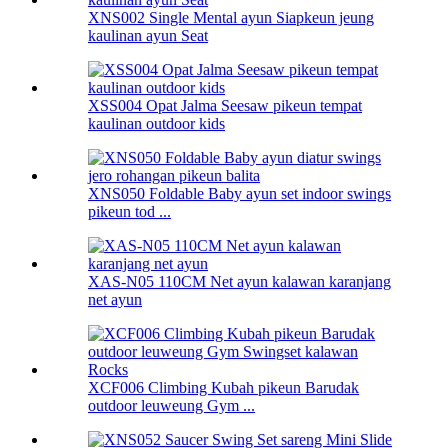
XNS002 Single Mental ayun Siapkeun jeung
kaulinan ayun Seat
XSS004 Opat Jalma Seesaw pikeun tempat
kaulinan outdoor kids
XNS050 Foldable Baby ayun set indoor swings
pikeun tod ...
XAS-N05 110CM Net ayun kalawan karanjang
net ayun
XCF006 Climbing Kubah pikeun Barudak
outdoor leuweung Gym ...