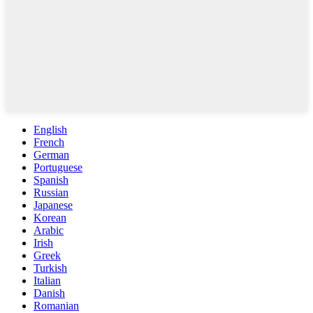
English
French
German
Portuguese
Spanish
Russian
Japanese
Korean
Arabic
Irish
Greek
Turkish
Italian
Danish
Romanian