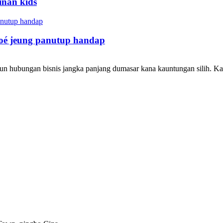
inan kids
é jeung panutup handap
 hubungan bisnis jangka panjang dumasar kana kauntungan silih. Ka