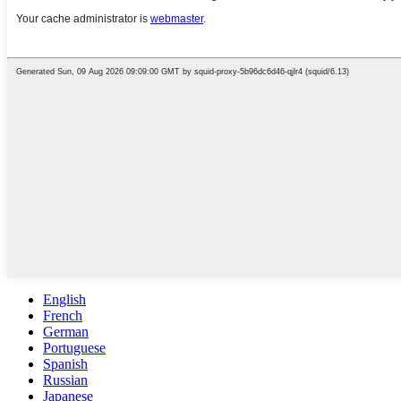
English
French
German
Portuguese
Spanish
Russian
Japanese