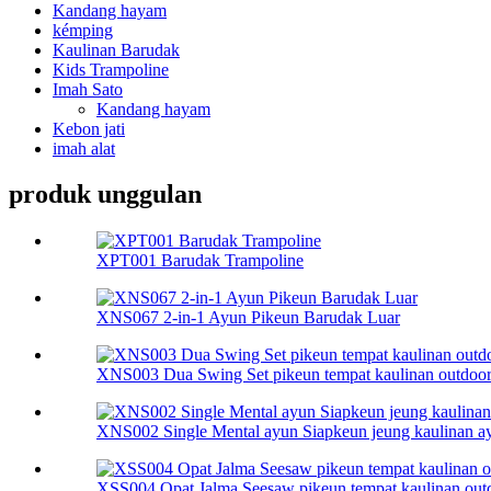
Kandang hayam
kémping
Kaulinan Barudak
Kids Trampoline
Imah Sato
Kandang hayam
Kebon jati
imah alat
produk unggulan
XPT001 Barudak Trampoline
XNS067 2-in-1 Ayun Pikeun Barudak Luar
XNS003 Dua Swing Set pikeun tempat kaulinan outdoor
XNS002 Single Mental ayun Siapkeun jeung kaulinan a
XSS004 Opat Jalma Seesaw pikeun tempat kaulinan outd