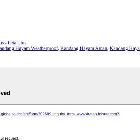
as
-
Peta situs
andang Hayam Weatherproof
,
Kandang Hayam Aman
,
Kandang Hayam