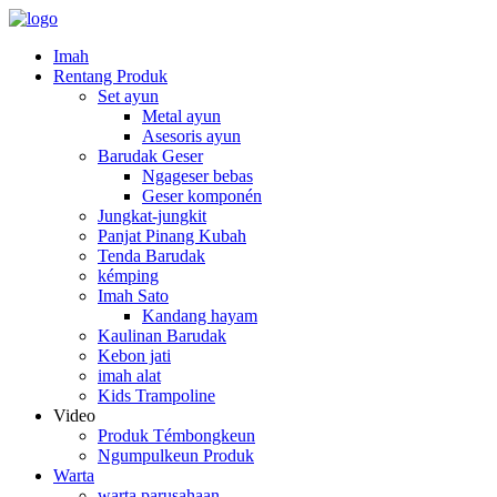
Imah
Rentang Produk
Set ayun
Metal ayun
Asesoris ayun
Barudak Geser
Ngageser bebas
Geser komponén
Jungkat-jungkit
Panjat Pinang Kubah
Tenda Barudak
kémping
Imah Sato
Kandang hayam
Kaulinan Barudak
Kebon jati
imah alat
Kids Trampoline
Video
Produk Témbongkeun
Ngumpulkeun Produk
Warta
warta parusahaan