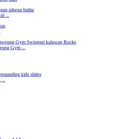
d ...
n
eung Gym ...
...