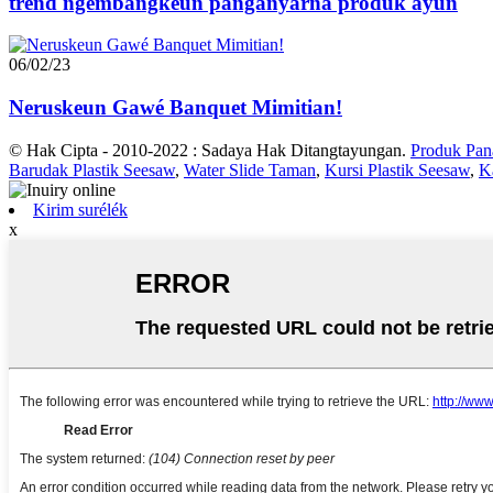
trend ngembangkeun panganyarna produk ayun
06/02/23
Neruskeun Gawé Banquet Mimitian!
© Hak Cipta - 2010-2022 : Sadaya Hak Ditangtayungan.
Produk Pan
Barudak Plastik Seesaw
,
Water Slide Taman
,
Kursi Plastik Seesaw
,
K
Kirim surélék
x