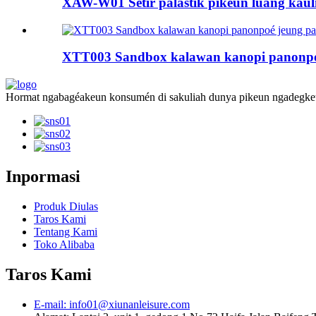
XAW-W01 Setir palastik pikeun luang kaul
XTT003 Sandbox kalawan kanopi panonpo
Hormat ngabagéakeun konsumén di sakuliah dunya pikeun ngadegkeun
Inpormasi
Produk Diulas
Taros Kami
Tentang Kami
Toko Alibaba
Taros Kami
E-mail: info01@xiunanleisure.com