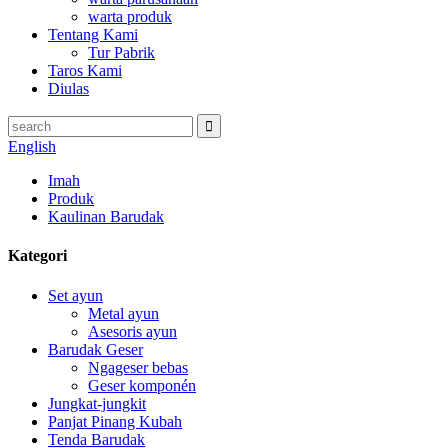
warta produk
Tentang Kami
Tur Pabrik
Taros Kami
Diulas
English
Imah
Produk
Kaulinan Barudak
Kategori
Set ayun
Metal ayun
Asesoris ayun
Barudak Geser
Ngageser bebas
Geser komponén
Jungkat-jungkit
Panjat Pinang Kubah
Tenda Barudak