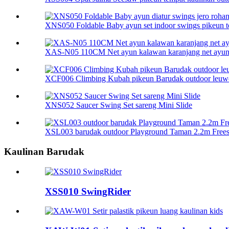
XNS050 Foldable Baby ayun set indoor swings pikeun to
XAS-N05 110CM Net ayun kalawan karanjang net ayu
XCF006 Climbing Kubah pikeun Barudak outdoor leuw
XNS052 Saucer Swing Set sareng Mini Slide
XSL003 barudak outdoor Playground Taman 2.2m Frees 
Kaulinan Barudak
XSS010 SwingRider