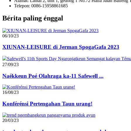
Alamat: Lantai 2, unit 1, gedong 1 No.72 Haifa Jalan Baifeng
Telepon: 0086-15958861685
Bérita paling énggal
06/10/23
XIUNAN-LEISURE di Jerman SpogaGafa 2023
27/09/23
Naékkeun Poé Olahraga ka-11 Safewell ...
16/08/23
Konférénsi Pertengahan Taun urang!
20/03/23