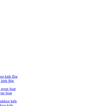
 kids Big
yun Seat
oor kids