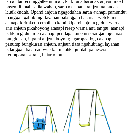
taman tanpa ninggalkeun imah, ku kituna barudak anjeun moal
bosen di imah salila wabah, sarta masihan aranjeunna budak
leutik éndah. Upami anjeun ngagaduhan saran atanapi pamundut,
mangga ngahubungi layanan palanggan halaman wéb kami
atanapi kirimkeun email ka kami. Upami anjeun gaduh warna
anu anjeun pikahoyong atanapi resep warna anu tangtu, atanapi
bahkan gaduh ideu atanapi pendapat anjeun sorangan ngeunaan
bungkusan, Upami anjeun hoyong ngaropea logo atanapi
panutup bungkusan anjeun, anjeun tiasa ngahubungi layanan
palanggan halaman wéb kami nalika jumlah pameseran
nyumponan sarat. , hatur nuhun.