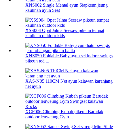
XNS002 Single Mental ayun Siapkeun jeung
kaulinan ayun Seat
XSS004 Opat Jalma Seesaw pikeun tempat
kaulinan outdoor kids
XNS050 Foldable Baby ayun set indoor swings
pikeun tod ...
XAS-N05 110CM Net ayun kalawan karanjang
net ayun
XCF006 Climbing Kubah pikeun Barudak
outdoor leuweung Gym ...