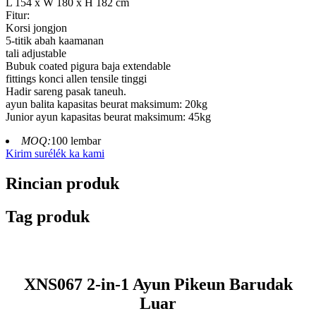
L 154 x W 180 x H 182 cm
Fitur:
Korsi jongjon
5-titik abah kaamanan
tali adjustable
Bubuk coated pigura baja extendable
fittings konci allen tensile tinggi
Hadir sareng pasak taneuh.
ayun balita kapasitas beurat maksimum: 20kg
Junior ayun kapasitas beurat maksimum: 45kg
MOQ:
100 lembar
Kirim surélék ka kami
Rincian produk
Tag produk
XNS067 2-in-1 Ayun Pikeun Barudak
Luar