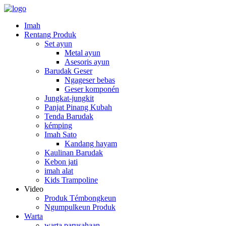
Imah
Rentang Produk
Set ayun
Metal ayun
Asesoris ayun
Barudak Geser
Ngageser bebas
Geser komponén
Jungkat-jungkit
Panjat Pinang Kubah
Tenda Barudak
kémping
Imah Sato
Kandang hayam
Kaulinan Barudak
Kebon jati
imah alat
Kids Trampoline
Video
Produk Témbongkeun
Ngumpulkeun Produk
Warta
warta parusahaan