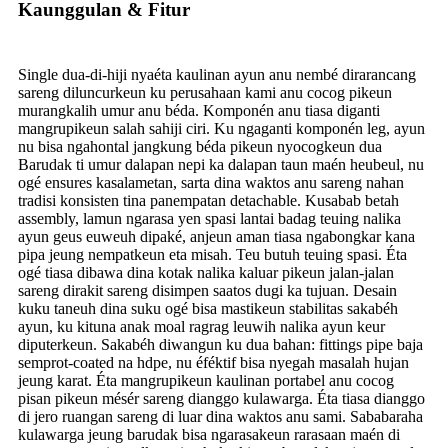
Kaunggulan & Fitur
Single dua-di-hiji nyaéta kaulinan ayun anu nembé dirarancang
sareng diluncurkeun ku perusahaan kami anu cocog pikeun
murangkalih umur anu béda. Komponén anu tiasa diganti
mangrupikeun salah sahiji ciri. Ku ngaganti komponén leg, ayun
nu bisa ngahontal jangkung béda pikeun nyocogkeun dua
Barudak ti umur dalapan nepi ka dalapan taun maén heubeul, nu
ogé ensures kasalametan, sarta dina waktos anu sareng nahan
tradisi konsisten tina panempatan detachable. Kusabab betah
assembly, lamun ngarasa yen spasi lantai badag teuing nalika
ayun geus euweuh dipaké, anjeun aman tiasa ngabongkar kana
pipa jeung nempatkeun eta misah. Teu butuh teuing spasi. Éta
ogé tiasa dibawa dina kotak nalika kaluar pikeun jalan-jalan
sareng dirakit sareng disimpen saatos dugi ka tujuan. Desain
kuku taneuh dina suku ogé bisa mastikeun stabilitas sakabéh
ayun, ku kituna anak moal ragrag leuwih nalika ayun keur
diputerkeun. Sakabéh diwangun ku dua bahan: fittings pipe baja
semprot-coated na hdpe, nu éféktif bisa nyegah masalah hujan
jeung karat. Éta mangrupikeun kaulinan portabel anu cocog
pisan pikeun mésér sareng dianggo kulawarga. Éta tiasa dianggo
di jero ruangan sareng di luar dina waktos anu sami. Sababaraha
kulawarga jeung barudak bisa ngarasakeun rarasaan maén di