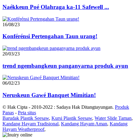
Naékkeun Poé Olahraga ka-11 Safewell ...
16/08/23
Konférénsi Pertengahan Taun urang!
20/03/23
trend ngembangkeun panganyarna produk ayun
06/02/23
Neruskeun Gawé Banquet Mimitian!
© Hak Cipta - 2010-2022 : Sadaya Hak Ditangtayungan.
Produk
Panas
-
Peta situs
Barudak Plastik Seesaw
,
Kursi Plastik Seesaw
,
Water Slide Taman
,
Kandang Hayam Tradisional
,
Kandang Hayam Aman
,
Kandang
Hayam Weatherproof
,