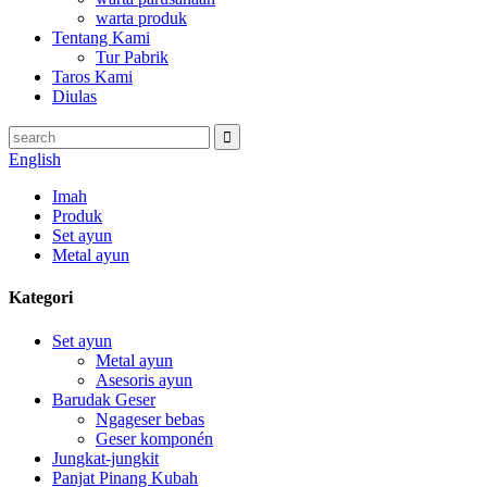
warta produk
Tentang Kami
Tur Pabrik
Taros Kami
Diulas
English
Imah
Produk
Set ayun
Metal ayun
Kategori
Set ayun
Metal ayun
Asesoris ayun
Barudak Geser
Ngageser bebas
Geser komponén
Jungkat-jungkit
Panjat Pinang Kubah